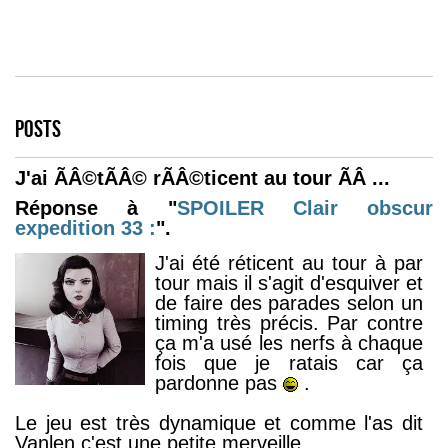
POSTS
J'ai ÃÂ©tÃÂ© rÃÂ©ticent au tour ÃÂ ...
Réponse à "
SPOILER
Clair obscur
expedition 33 :
".
J'ai été réticent au tour à par
tour mais il s'agit d'esquiver et
de faire des parades selon un
timing très précis. Par contre
ça m'a usé les nerfs à chaque
fois que je ratais car ça
pardonne pas
.
Le jeu est très dynamique et comme l'as dit
Vanlen c'est une petite merveille.