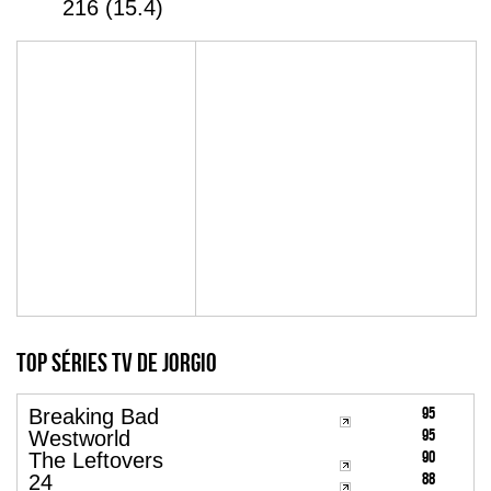
216 (15.4)
Top Séries TV de jorgio
95
Breaking Bad
95
Westworld
90
The Leftovers
88
24