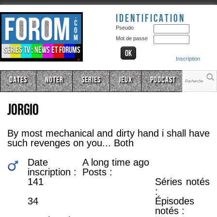
Identification
Pseudo
Mot de passe
Séries TV : news et forums
Inscription
Dates
Noter
Series
Jeux
Podcast
jorgio
By most mechanical and dirty hand i shall have
such revenges on you... Both
Date
A long time ago
inscription :
Posts :
141
Séries notés
:
34
Épisodes
notés :