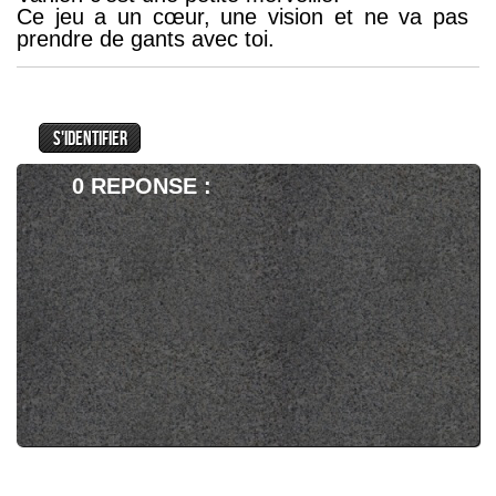
Ce jeu a un cœur, une vision et ne va pas
prendre de gants avec toi.
J'espère que ce sera le GOTY parce que de
1 il le mérite et de 2 cela fera un gros doigt à
toutes ces firmes qui font des jeux "cahier
des charges" où l'on a fait perdre toute
créativité aux développeurs au profit de leurs
0 REPONSE :
actionnaires.
Les critiques sentent bons !!...
Réponse à "
Préparez-vous pour AlienEarth
: le pilote arrive ce mois d'août
".
Les critiques sentent bons !!
@Liamv