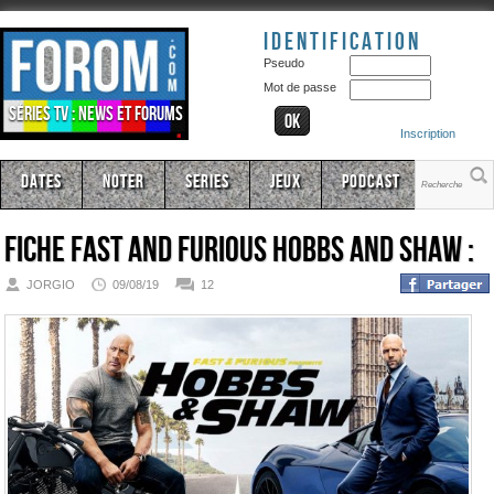
Identification
Pseudo
Mot de passe
Séries TV : news et forums
Inscription
Dates
Noter
Series
Jeux
Podcast
Fiche
Fast and Furious Hobbs and Shaw :
JORGIO
09/08/19
12