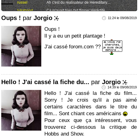
russel
Ah c'est du réalisateur de Hereditary....
lukahood
Ca m'avait bien fait flipper Herédité...
Oups !
par
Jorgio
giantrino
Perso, je m'étais bien fait ch.......
11:24 le 09/08/2019
Oups !
Il y a eu un petit plantage !
J'ai cassé forom.com ??
Hello ! J'ai cassé la fiche du...
par
Jorgio
14:39 le 09/08/2019
Hello ! J'ai cassé la fiche du film...
Sorry ! Je crois qu'il a pas aimé
certains caractères dans le titre du
film... Sont chiant ces américains
Pour ceux que ça intéressent, vous
trouverez ci-dessous la critique de
Hobbs and Show.