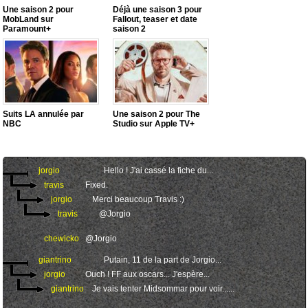
Une saison 2 pour
Déjà une saison 3 pour
MobLand sur
Fallout, teaser et date
Paramount+
saison 2
Suits LA annulée par
Une saison 2 pour The
NBC
Studio sur Apple TV+
12 REPONSES :
jorgio
Oups !
jorgio
Hello ! J'ai cassé la fiche du...
travis
Fixed.
jorgio
Merci beaucoup Travis :)
travis
@Jorgio
chewicko
@Jorgio
giantrino
Putain, 11 de la part de Jorgio...
jorgio
Ouch ! FF aux oscars... J'espère...
giantrino
Je vais tenter Midsommar pour voir......