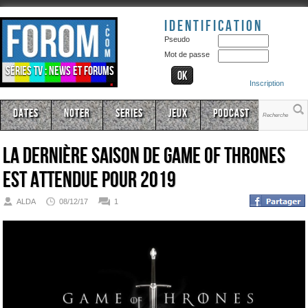
Identification
Pseudo
Mot de passe
Séries TV : news et forums
Inscription
Dates
Noter
Series
Jeux
Podcast
La dernière saison de Game of Thrones
est attendue pour 2019
ALDA
08/12/17
1