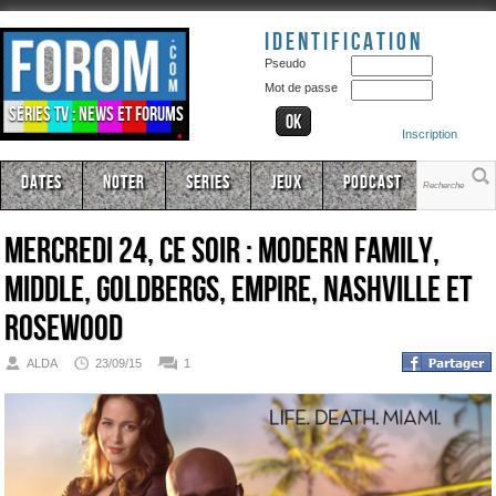
Identification
Pseudo
Mot de passe
Séries TV : news et forums
Inscription
Dates
Noter
Series
Jeux
Podcast
Mercredi 24, ce soir : Modern Family,
Middle, Goldbergs, Empire, Nashville et
Rosewood
ALDA
23/09/15
1