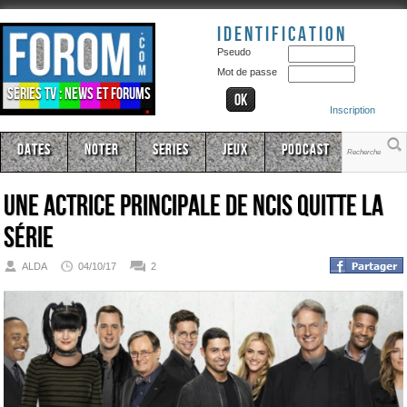
Identification
Pseudo
Mot de passe
Séries TV : news et forums
Inscription
Dates
Noter
Series
Jeux
Podcast
Une actrice principale de NCIS quitte la
série
ALDA
04/10/17
2