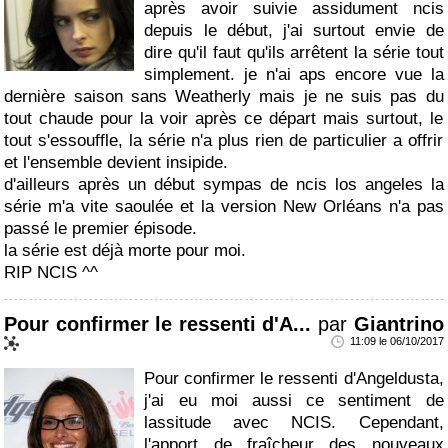
après avoir suivie assidument ncis
depuis le début, j'ai surtout envie de
dire qu'il faut qu'ils arrêtent la série tout
simplement. je n'ai aps encore vue la
dernière saison sans Weatherly mais je ne suis pas du
tout chaude pour la voir après ce départ mais surtout, le
tout s'essouffle, la série n'a plus rien de particulier a offrir
et l'ensemble devient insipide.
d'ailleurs après un début sympas de ncis los angeles la
série m'a vite saoulée et la version New Orléans n'a pas
passé le premier épisode.
la série est déjà morte pour moi.
RIP NCIS ^^
Pour confirmer le ressenti d'A...
par
Giantrino
11:09 le 06/10/2017
Pour confirmer le ressenti d'Angeldusta,
j'ai eu moi aussi ce sentiment de
lassitude avec NCIS. Cependant,
l'apport de fraîcheur des nouveaux