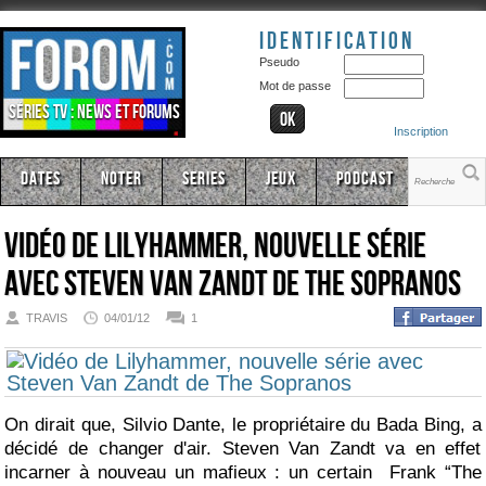
Identification
Pseudo
Mot de passe
Séries TV : news et forums
Inscription
Dates
Noter
Series
Jeux
Podcast
Vidéo de Lilyhammer, nouvelle série
avec Steven Van Zandt de The Sopranos
TRAVIS
04/01/12
1
On dirait que, Silvio Dante, le propriétaire du Bada Bing, a
décidé de changer d'air. Steven Van Zandt va en effet
incarner à nouveau un mafieux : un certain Frank “The