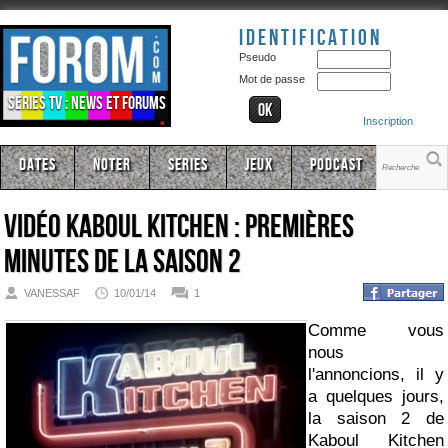
Identification
Pseudo
Mot de passe
Séries TV : news et forums
Inscription
Dates
Noter
Series
Jeux
Podcast
Vidéo Kaboul Kitchen : premières
minutes de la saison 2
VANESSAF
10/01/14
1
Comme vous
nous
l'annoncions, il y
a quelques jours,
la saison 2 de
Kaboul Kitchen