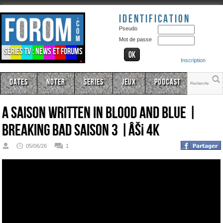
Identification
Pseudo
Mot de passe
Séries TV : news et forums
Inscription
Dates
Noter
Series
Jeux
Podcast
A Saison Written in Blood and Blue |
Breaking Bad Saison 3 |âš¡ 4K
05/06/26
1