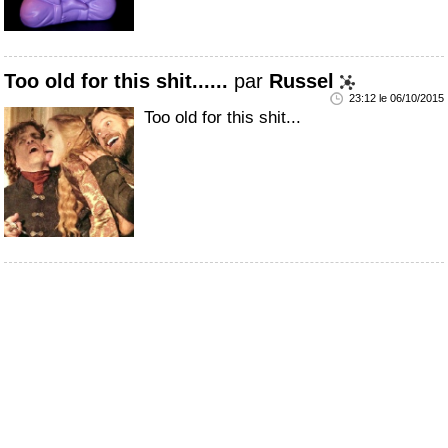
Too old for this shit......
par
Russel
23:12 le 06/10/2015
Too old for this shit...