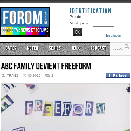
Identification
Pseudo
Mot de passe
Séries TV : news et forums
Inscription
Dates
Noter
Series
Jeux
Podcast
ABC Family devient Freeform
TRAVIS
06/10/15
2