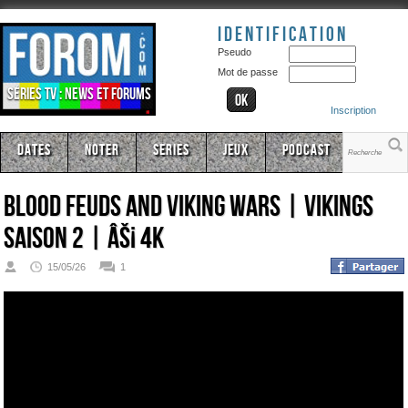
Identification
Pseudo
Mot de passe
Séries TV : news et forums
Inscription
Dates
Noter
Series
Jeux
Podcast
Blood Feuds And Viking Wars | Vikings
Saison 2 | âš¡ 4K
15/05/26
1