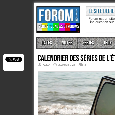
Le site dédié
Forom est un sit
Une question sur
Séries TV : news et forums
Dates
Noter
Series
Jeux
Calendrier des séries de l’
ALDA
29/05/16 9:26
3