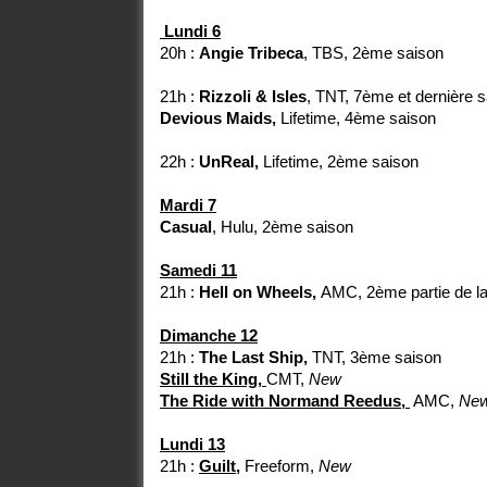
Lundi 6
20h :
Angie Tribeca
, TBS, 2ème saison
21h :
Rizzoli & Isles
, TNT, 7ème et dernière 
Devious Maids,
Lifetime, 4ème saison
22h :
UnReal,
Lifetime, 2ème saison
Mardi 7
Casual
, Hulu, 2ème saison
Samedi 11
21h :
Hell on Wheels,
AMC, 2ème partie de la
Dimanche 12
21h :
The Last Ship,
TNT, 3ème saison
Still the King,
CMT,
New
The Ride with Normand Reedus,
AMC,
Ne
Lundi 13
21h :
Guilt
,
Freeform,
New