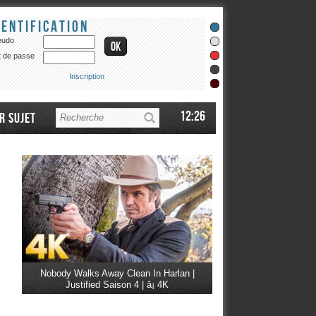
dentification
eudo
 de passe
Inscription
12:26
r sujet
Nobody Walks Away Clean In Harlan |
Justified Saison 4 | â¡ 4K