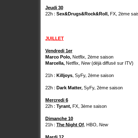
Jeudi 30
22h :
Sex&Drugs&Rock&Roll,
FX, 2ème sai
JUILLET
Vendredi 1er
Marco Polo,
Netflix, 2ème saison
Marcella,
Netflix,
New
(déjà diffusé sur ITV)
21h :
Killjoys
, SyFy, 2ème saison
22h :
Dark Matter,
SyFy, 2ème saison
Mercredi 6
22h :
Tyrant,
FX, 3ème saison
Dimanche 10
21h :
The Night Of
, HBO,
New
Mardi 12