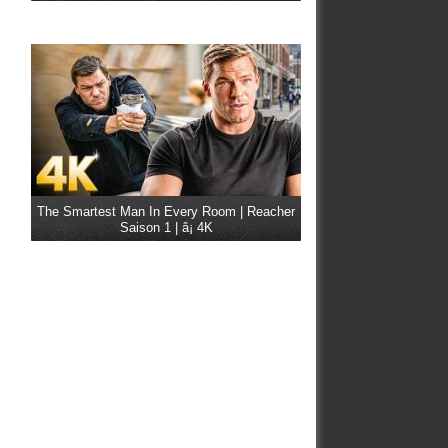
The Smartest Man In Every Room | Reacher
Saison 1 | â¡ 4K