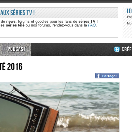
I
 aux séries TV !
Ps
e de
news
, forums et goodies pour les fans de
séries TV
!
Mot
 les
séries télé
ou nos forums, rendez-vous dans la
FAQ
.
Podcast
Crée
été 2016