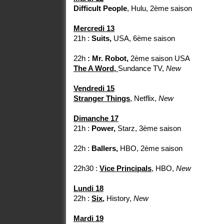
Difficult People
, Hulu, 2ème saison
Mercredi 13
21h :
Suits,
USA, 6ème saison
22h
: Mr. Robot,
2ème saison USA
The A Word,
Sundance TV,
New
Vendredi 15
Stranger Things
, Netflix,
New
Dimanche 17
21h :
Power,
Starz, 3ème saison
22h :
Ballers,
HBO, 2ème saison
22h30 :
Vice Principals
, HBO,
New
Lundi 18
22h :
Six,
History,
New
Mardi 19