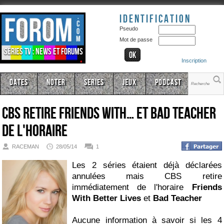
Identification
Pseudo
Mot de passe
Séries TV : news et forums
Inscription
Dates
Noter
Series
Jeux
Podcast
CBS retire Friends With… et Bad Teacher
de l'horaire
RACEMAN
28/05/14
1
Les 2 séries étaient déjà déclarées
annulées mais CBS retire
immédiatement de l'horaire
Friends
With Better Lives
et
Bad Teacher
Aucune information à savoir si les 4