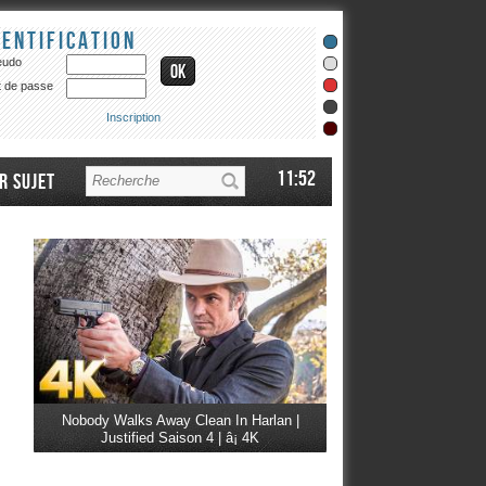
dentification
eudo
 de passe
Inscription
11:52
r sujet
Nobody Walks Away Clean In Harlan |
Justified Saison 4 | â¡ 4K