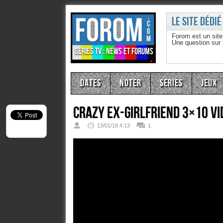
Le site dédié
Forom est un sit
Une question sur
Séries TV : news et forums
Dates
Noter
Series
Jeux
Crazy Ex-Girlfriend 3×10 Vid
13/01/18 4:13
1