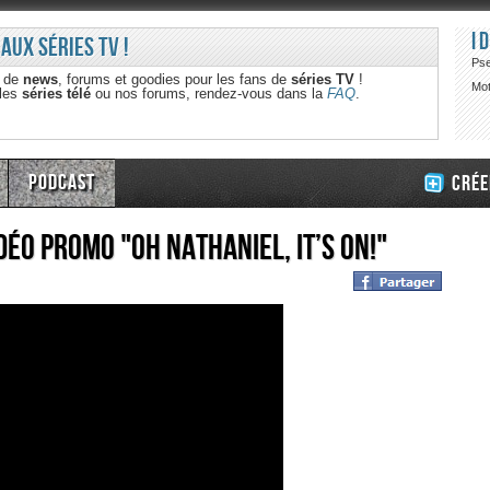
I
 aux séries TV !
Ps
e de
news
, forums et goodies pour les fans de
séries TV
!
Mot
 les
séries télé
ou nos forums, rendez-vous dans la
FAQ
.
Podcast
Crée
éo promo "Oh Nathaniel, It’s On!"