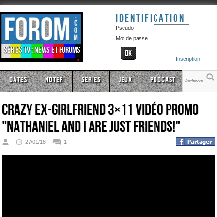
Identification
Pseudo
Mot de passe
Séries TV : news et forums
Inscription
Dates
Noter
Series
Jeux
Podcast
Crazy Ex-Girlfriend 3×11 Vidéo promo
"Nathaniel and I Are Just Friends!"
27/01/18
1