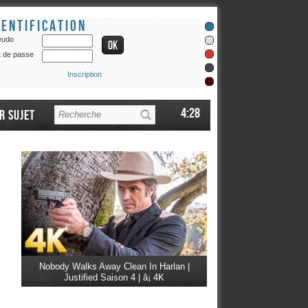
dentification
eudo
 de passe
Inscription
4:28
r sujet
Nobody Walks Away Clean In Harlan |
Justified Saison 4 | â¡ 4K