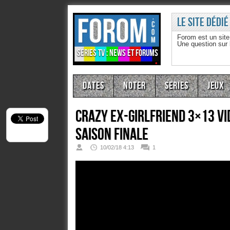
Le site dédié
Forom est un sit
Une question sur
Séries TV : news et forums
Dates
Noter
Series
Jeux
Crazy Ex-Girlfriend 3×13 Vi
Saison Finale
10/02/18 4:13
1