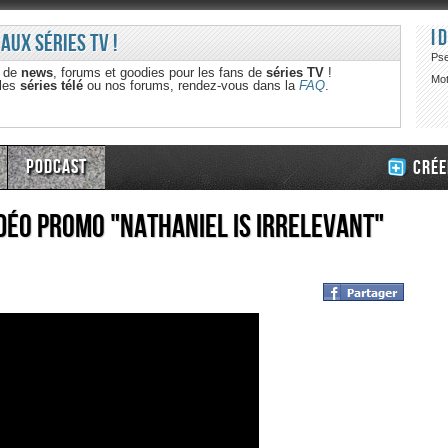
I
 aux séries TV !
Ps
e de
news
, forums et goodies pour les fans de
séries TV
!
Mot
 les
séries télé
ou nos forums, rendez-vous dans la
FAQ
.
Podcast
Crée
déo promo "Nathaniel is Irrelevant"