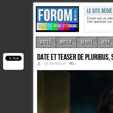
Le site dédié
Forom est un sit
Une question sur
Séries TV : news et forums
Dates
Noter
Series
Jeux
Date et teaser de Pluribus,
26/07/25 8:27
1