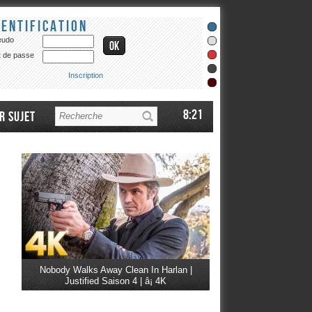
dentification
eudo
 de passe
Inscription
8:21
r sujet
Nobody Walks Away Clean In Harlan |
Justified Saison 4 | â¡ 4K