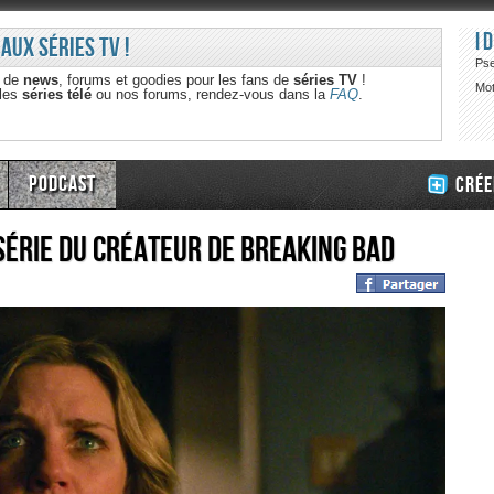
I
 aux séries TV !
Ps
e de
news
, forums et goodies pour les fans de
séries TV
!
Mot
 les
séries télé
ou nos forums, rendez-vous dans la
FAQ
.
Podcast
Crée
 série du créateur de Breaking Bad