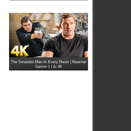
The Smartest Man In Every Room | Reacher
Saison 1 | â¡ 4K