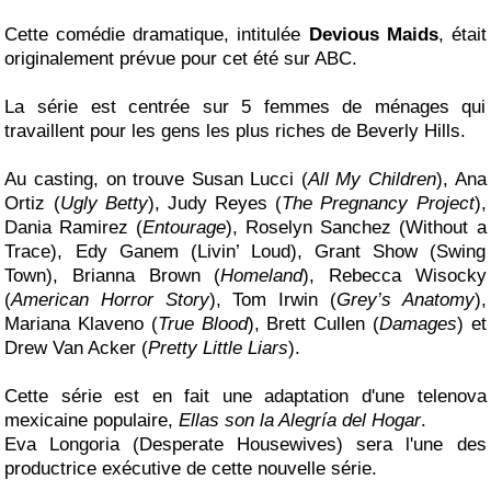
Cette comédie dramatique, intitulée
Devious Maids
, était
originalement prévue pour cet été sur ABC.
La série est centrée sur 5 femmes de ménages qui
travaillent pour les gens les plus riches de Beverly Hills.
Au casting, on trouve Susan Lucci (
All My Children
), Ana
Ortiz (
Ugly Betty
), Judy Reyes (
The Pregnancy Project
),
Dania Ramirez (
Entourage
), Roselyn Sanchez (Without a
Trace), Edy Ganem (Livin’ Loud), Grant Show (Swing
Town), Brianna Brown (
Homeland
), Rebecca Wisocky
(
American Horror Story
), Tom Irwin (
Grey’s Anatomy
),
Mariana Klaveno (
True Blood
), Brett Cullen (
Damages
) et
Drew Van Acker (
Pretty Little Liars
).
Cette série est en fait une adaptation d'une telenova
mexicaine populaire,
Ellas son la Alegría del Hogar
.
Eva Longoria (Desperate Housewives) sera l'une des
productrice exécutive de cette nouvelle série.