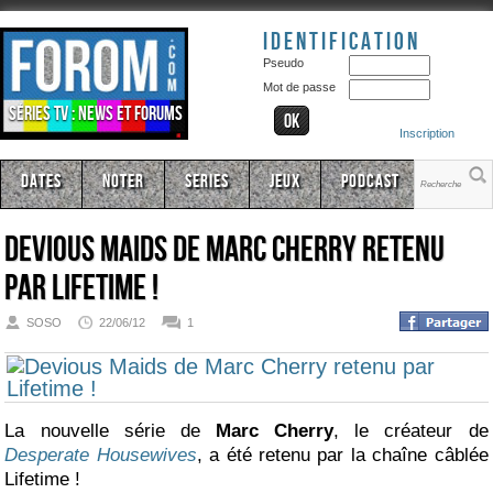
Identification
Pseudo
Mot de passe
Séries TV : news et forums
Inscription
Dates
Noter
Series
Jeux
Podcast
Devious Maids de Marc Cherry retenu
par Lifetime !
SOSO
22/06/12
1
La nouvelle série de
Marc Cherry
, le créateur de
Desperate Housewives
, a été retenu par la chaîne câblée
Lifetime !