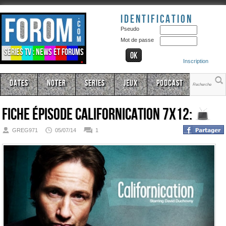
Identification
Pseudo
Mot de passe
Séries TV : news et forums
Inscription
Dates
Noter
Series
Jeux
Podcast
Fiche épisode
Californication 7x12:
GREG971
05/07/14
1