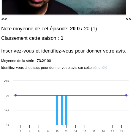
<<
>>
Note moyenne de cet épisode:
20.0
/
20
(
1
)
Classement cette saison :
1
Inscrivez-vous et identifiez-vous pour donner votre avis.
Moyenne de la série :
73.2
/100.
Identifez-vous ci-dessus pour donner votre avis sur cette
série télé
.
20,5
20
19,5
19
2
4
6
8
10
12
14
16
18
20
22
24