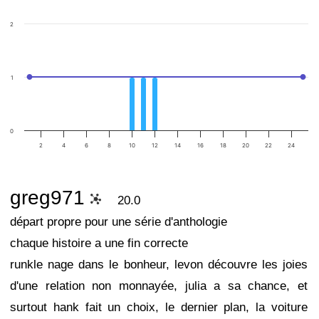
2
1
0
2
4
6
8
10
12
14
16
18
20
22
24
greg971
20.0
départ propre pour une série d'anthologie
chaque histoire a une fin correcte
runkle nage dans le bonheur, levon découvre les joies
d'une relation non monnayée, julia a sa chance, et
surtout hank fait un choix, le dernier plan, la voiture