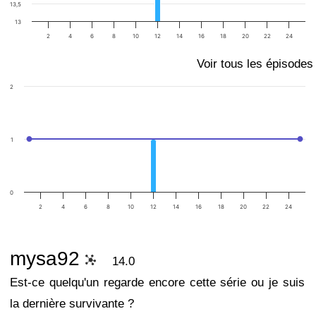
13,5
13
2
4
6
8
10
12
14
16
18
20
22
24
Voir tous les épisodes
2
1
0
2
4
6
8
10
12
14
16
18
20
22
24
mysa92
14.0
Est-ce quelqu'un regarde encore cette série ou je suis
la dernière survivante ?