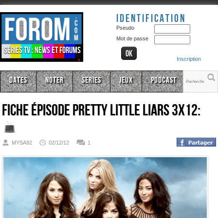
Identification
Pseudo
Mot de passe
Séries TV : news et forums
Inscription
Dates
Noter
Series
Jeux
Podcast
Fiche épisode
Pretty Little Liars 3x12:
MYSA92
02/12/12
1