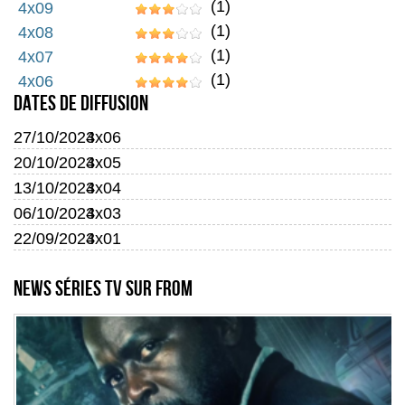
(1)
4x09
(1)
4x08
(1)
4x07
(1)
4x06
Dates de diffusion
27/10/2024
3x06
20/10/2024
3x05
13/10/2024
3x04
06/10/2024
3x03
22/09/2024
3x01
News séries TV sur From