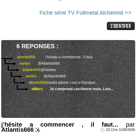
Fiche série TV Fullmetal Alchemist >>
6 REPONSES :
atlantis666
j'hésite a commencer , il faut...
vanlen
@Atlantis666
atlantis666
@Vanlen
vanlen
@Atlantis666
atlantis666
j'avais adorer Lost a l'époque...
willers
Je comprend carrément mais, Lost...
j'hésite a commencer , il faut...
par
Atlantis666
22:13 le 11/05/2026