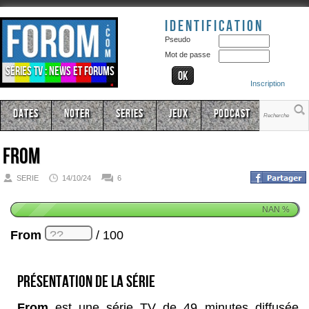
Identification
Pseudo
Mot de passe
Séries TV : news et forums
Inscription
Dates
Noter
Series
Jeux
Podcast
From
SERIE
14/10/24
6
NAN
%
From
/ 100
Présentation de la série
From
est une série TV de 49 minutes diffusée