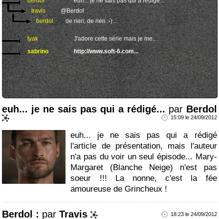
berdol
euh... je ne sais pas qui a rédigé...
travis
@Berdol
berdol
de rien, de rien :-)...
tyak
J'adore cette série mais je me...
sabrino
http://www.soft-6.com...
euh... je ne sais pas qui a rédigé...
par
Berdol
15:09 le 24/09/2012
euh... je ne sais pas qui a rédigé
l'article de présentation, mais l'auteur
n'a pas du voir un seul épisode... Mary-
Margaret (Blanche Neige) n'est pas
soeur !!! La nonne, c'est la fée
amoureuse de Grincheux !
Berdol :
par
Travis
18:23 le 24/09/2012