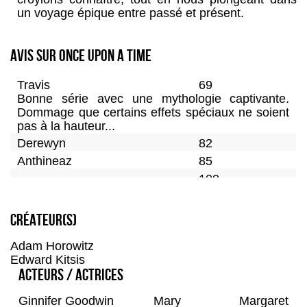
un voyage épique entre passé et présent.
Avis sur Once Upon A Time
Travis
69
Bonne série avec une mythologie captivante.
Dommage que certains effets spéciaux ne soient
pas à la hauteur...
Derewyn
82
Anthineaz
85
100
Angeldusta
5
Deesse
95
Créateur(s)
80
Adam Horowitz
Sososeries
80
Edward Kitsis
85
Acteurs / Actrices
Tomlabe
85
Ginnifer Goodwin
Mary Margaret
Karumy
60