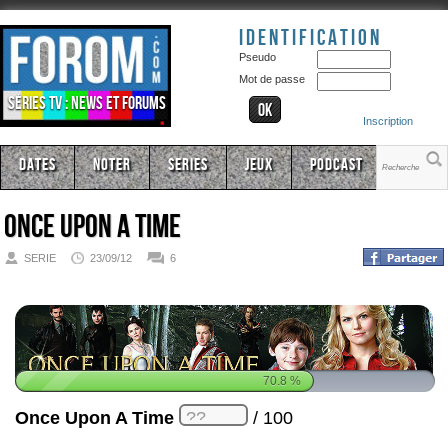
Identification
Pseudo
Mot de passe
Séries TV : news et forums
Inscription
Dates
Noter
Series
Jeux
Podcast
Once Upon A Time
SERIE
23/09/12
6
70.8
%
Once Upon A Time
/ 100