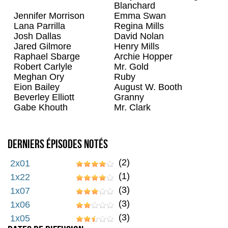
Blanchard
Raceman
5
Jennifer Morrison
Emma Swan
Mlockementor
90
Lana Parrilla
Regina Mills
Josh Dallas
David Nolan
Jared Gilmore
Henry Mills
Raphael Sbarge
Archie Hopper
Robert Carlyle
Mr. Gold
Meghan Ory
Ruby
Eion Bailey
August W. Booth
Beverley Elliott
Granny
Gabe Khouth
Mr. Clark
Derniers épisodes notés
(2)
2x01
(1)
1x22
(3)
1x07
(3)
1x06
(3)
1x05