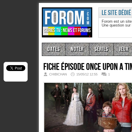
Le site dédié
Forom est un sit
Une question sur
Séries TV : news et forums
Dates
Noter
Series
Jeux
Fiche épisode
Once Upon A T
CHIBICHAN
15/05/12 12:55
1