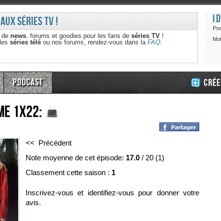
I
 aux séries TV !
Ps
e de
news
, forums et goodies pour les fans de
séries TV
!
Mot
 les
séries télé
ou nos forums, rendez-vous dans la
FAQ
.
Podcast
Crée
ime 1x22:
<< Précédent
Note moyenne de cet épisode:
17.0
/
20
(
1
)
Classement cette saison :
1
Inscrivez-vous et identifiez-vous pour donner votre
avis.