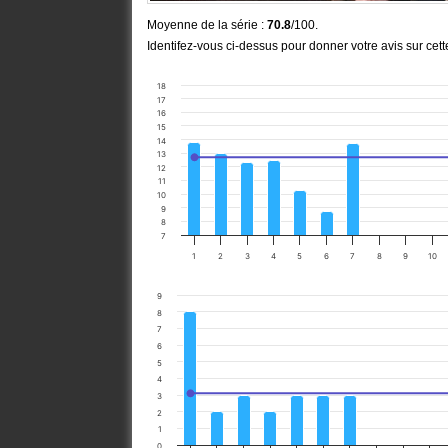
Moyenne de la série :
70.8
/100.
Identifez-vous ci-dessus pour donner votre avis sur cet
18
17
16
15
14
13
12
11
10
9
8
7
1
2
3
4
5
6
7
8
9
10
9
8
7
6
5
4
3
2
1
0