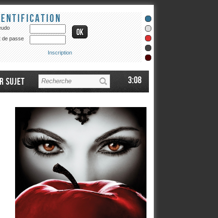
dentification
eudo
 de passe
Inscription
3:08
r sujet