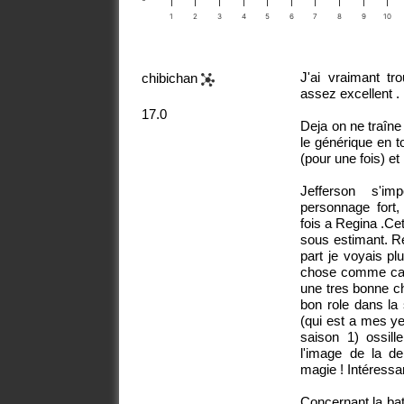
1
2
3
4
5
6
7
8
9
10
J'ai vraimant tr
chibichan
assez excellent .
17.0
Deja on ne traîne
le générique en t
(pour une fois) et 
Jefferson s'i
personnage fort,
fois a Regina .Ce
sous estimant. Re
part je voyais p
chose comme ca, 
une tres bonne ch
bon role dans la
(qui est a mes ye
saison 1) ossill
l'image de la de
magie ! Intéressan
Concernant la ba