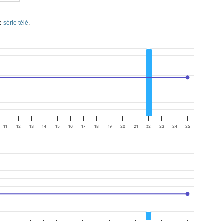
te
série télé
.
11
12
13
14
15
16
17
18
19
20
21
22
23
24
25