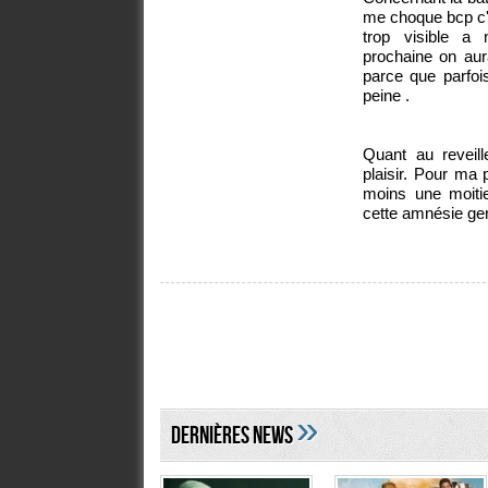
me choque bcp c'e
trop visible a
prochaine on aur
parce que parfoi
peine .
Quant au reveil
plaisir. Pour ma 
moins une moiti
cette amnésie gen
»
DERNIÈRES NEWS