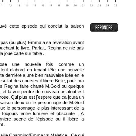
11
12
13
14
15
16
17
18
19
20
21
22
23
24
25
ouvé cette episode qui conclut la saison
 pas (ou plus) Emma a sa révélation avant
ouchant le livre. Parfait, Regina ne nie pas
la joue carte sur table .
mpose une nouvelle fois comme un
 tout d'abord en tenant tête une nouvelle
tte dernière a une bien mauvaise idée en le
sultat des courses il libere Belle, pour ma
lus Regina faire chanté M.Gold ou quelque
et la voir perdre de nouveau un atout est
ose. Qui plus est j'espere que ca joura un
 saison deux ou le personnage de M.Gold
ux le personnage le plus interessant de la
e toujours entre lumiere et obscurité . A
rniere scene de l'épisode ou il libère la
t .
taille Charming/Emma vs Malefice . Ce qui