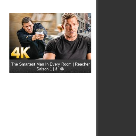
The Smartest Man In Every Room | Reacher
Saison 1 | â¡ 4K