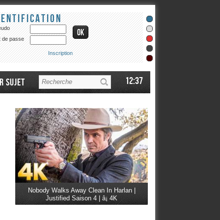
dentification
eudo
 de passe
Inscription
12:37
r sujet
Nobody Walks Away Clean In Harlan |
Justified Saison 4 | â¡ 4K