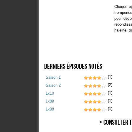
Chaque ép
tromperies
pour déco
rebondiss
haleine, t
Derniers épisodes notés
(1)
Saison 1
(2)
Saison 2
(1)
1x10
(1)
1x09
(1)
1x08
> Consulter t