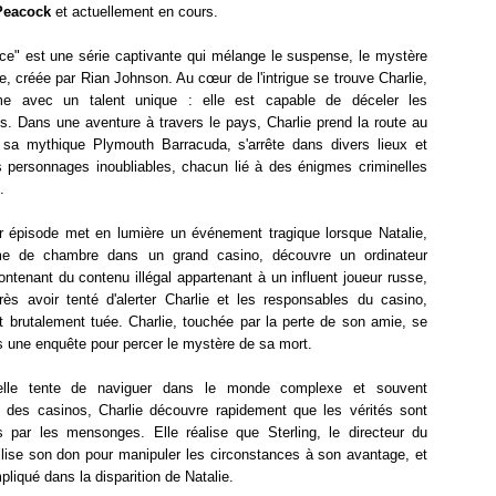
Peacock
et actuellement en cours.
ce" est une série captivante qui mélange le suspense, le mystère
e, créée par Rian Johnson. Au cœur de l'intrigue se trouve Charlie,
e avec un talent unique : elle est capable de déceler les
. Dans une aventure à travers le pays, Charlie prend la route au
 sa mythique Plymouth Barracuda, s'arrête dans divers lieux et
s personnages inoubliables, chacun lié à des énigmes criminelles
.
r épisode met en lumière un événement tragique lorsque Natalie,
e de chambre dans un grand casino, découvre un ordinateur
ontenant du contenu illégal appartenant à un influent joueur russe,
rès avoir tenté d'alerter Charlie et les responsables du casino,
t brutalement tuée. Charlie, touchée par la perte de son amie, se
 une enquête pour percer le mystère de sa mort.
'elle tente de naviguer dans le monde complexe et souvent
 des casinos, Charlie découvre rapidement que les vérités sont
s par les mensonges. Elle réalise que Sterling, le directeur du
ilise son don pour manipuler les circonstances à son avantage, et
mpliqué dans la disparition de Natalie.