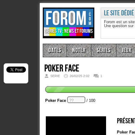
Le site dédié
Forom est un sit
Une question sur
Séries TV : news et forums
Dates
Noter
Series
Jeux
Poker Face
SERIE
26/02/25 2:02
1
Poker Face
/ 100
Présent
Poker Fa