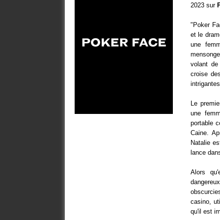
2023 sur
"Poker Fa
et le dram
une femm
mensonges
volant de
croise de
intrigantes
Le premie
une femm
portable c
Caine. Ap
Natalie es
lance dans
Alors qu
dangereux
obscurcie
casino, ut
qu'il est i