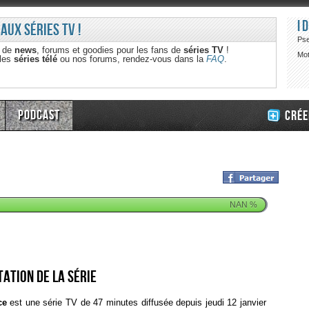
I
 aux séries TV !
Ps
e de
news
, forums et goodies pour les fans de
séries TV
!
Mot
 les
séries télé
ou nos forums, rendez-vous dans la
FAQ
.
Podcast
Crée
NAN
%
ation de la série
ce
est une série TV de 47 minutes diffusée depuis jeudi 12 janvier