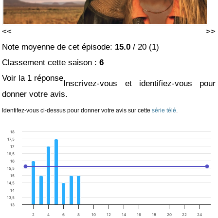
<<
>>
Note moyenne de cet épisode:
15.0
/
20
(
1
)
Classement cette saison :
6
Voir la 1 réponse
Inscrivez-vous et identifiez-vous pour
donner votre avis.
Identifez-vous ci-dessus pour donner votre avis sur cette
série télé
.
18
17,5
17
16,5
16
15,5
15
14,5
14
13,5
13
2
4
6
8
10
12
14
16
18
20
22
24