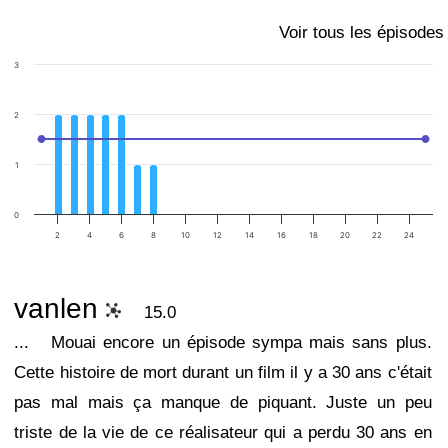
Voir tous les épisodes
3
2
1
0
2
4
6
8
10
12
14
16
18
20
22
24
vanlen
15.0
...
Mouai encore un épisode sympa mais sans plus.
Cette histoire de mort durant un film il y a 30 ans c'était
pas mal mais ça manque de piquant. Juste un peu
triste de la vie de ce réalisateur qui a perdu 30 ans en