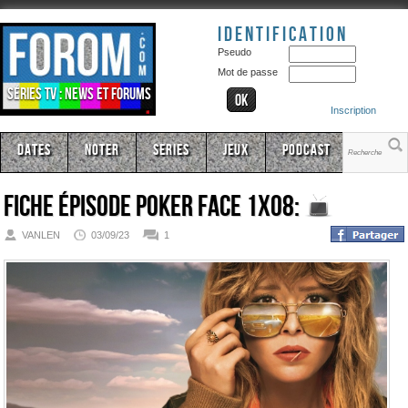
Identification
Pseudo
Mot de passe
Séries TV : news et forums
Inscription
Dates
Noter
Series
Jeux
Podcast
Fiche épisode
Poker Face 1x08:
VANLEN
03/09/23
1