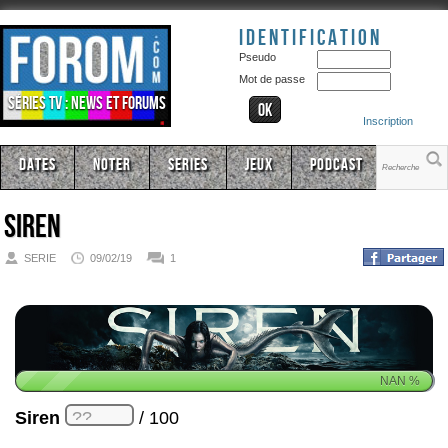
Identification
Pseudo
Mot de passe
Séries TV : news et forums
Inscription
Dates
Noter
Series
Jeux
Podcast
Siren
SERIE
09/02/19
1
NAN
%
Siren
/ 100