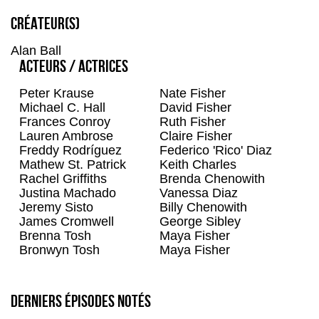
les séries que j'ai vu!
Créateur(s)
100
la meilleure
Alan Ball
Gioac
5
Acteurs / Actrices
Liamv
100
Neimad2
100
Peter Krause
Nate Fisher
Michael C. Hall
David Fisher
Along
100
Frances Conroy
Ruth Fisher
Enosfp0
100
Lauren Ambrose
Claire Fisher
Blor
100
Freddy Rodríguez
Federico 'Rico' Diaz
Mathew St. Patrick
Keith Charles
Ikkimisaki
80
Rachel Griffiths
Brenda Chenowith
Sulina
95
Justina Machado
Vanessa Diaz
95
Jeremy Sisto
Billy Chenowith
Sososeries
99
James Cromwell
George Sibley
Brenna Tosh
Maya Fisher
Bronwyn Tosh
Maya Fisher
Derniers épisodes notés