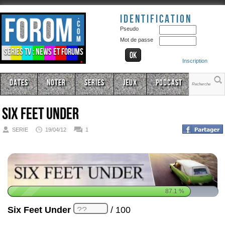
Identification
Pseudo
Mot de passe
Séries TV : news et forums
Inscription
Dates
Noter
Series
Jeux
Podcast
Six Feet Under
SERIE
19/04/12
1
87.1
%
Six Feet Under
/ 100