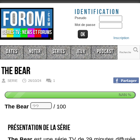
Identification
Pseudo
Mot de passe
Séries TV : news et forums
Inscription
Dates
Noter
Series
Jeux
Podcast
The Bear
SERIE
26/10/24
1
NAN
%
The Bear
/ 100
Présentation de la série
The Bear
est une série TV de 29 minutes diffusée