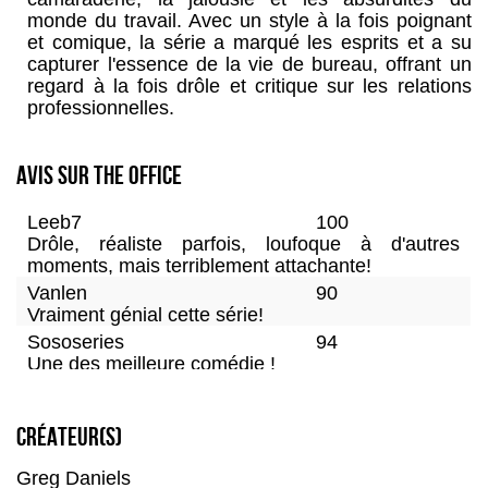
monde du travail. Avec un style à la fois poignant
et comique, la série a marqué les esprits et a su
capturer l'essence de la vie de bureau, offrant un
regard à la fois drôle et critique sur les relations
professionnelles.
Avis sur The Office
Leeb7
100
Drôle, réaliste parfois, loufoque à d'autres
moments, mais terriblement attachante!
Vanlen
90
Vraiment génial cette série!
Sososeries
94
Une des meilleure comédie !
Shingo33
93
Travis
97
Créateur(s)
Theloutre
100
Mysa92
95
Greg Daniels