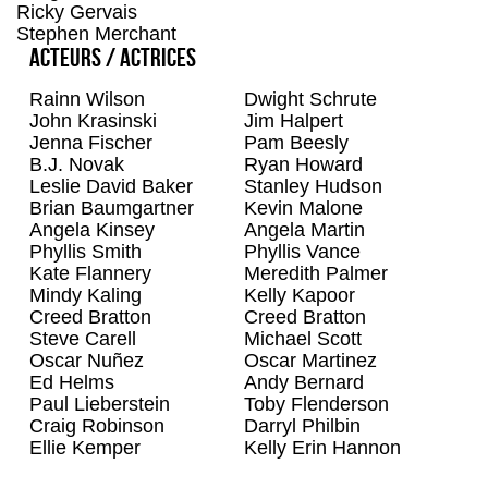
Ricky Gervais
Petitpecule
95
Stephen Merchant
Acteurs / Actrices
Rainn Wilson
Dwight Schrute
John Krasinski
Jim Halpert
Jenna Fischer
Pam Beesly
B.J. Novak
Ryan Howard
Leslie David Baker
Stanley Hudson
Brian Baumgartner
Kevin Malone
Angela Kinsey
Angela Martin
Phyllis Smith
Phyllis Vance
Kate Flannery
Meredith Palmer
Mindy Kaling
Kelly Kapoor
Creed Bratton
Creed Bratton
Steve Carell
Michael Scott
Oscar Nuñez
Oscar Martinez
Ed Helms
Andy Bernard
Paul Lieberstein
Toby Flenderson
Craig Robinson
Darryl Philbin
Ellie Kemper
Kelly Erin Hannon