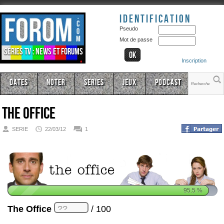
Identification
Pseudo
Mot de passe
Séries TV : news et forums
Inscription
Dates
Noter
Series
Jeux
Podcast
The Office
SERIE
22/03/12
1
95.5
%
The Office
/ 100