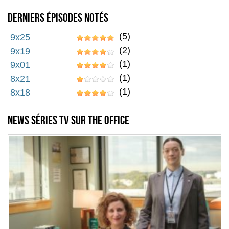
Derniers épisodes notés
(5)
9x25
(2)
9x19
(1)
9x01
(1)
8x21
(1)
8x18
News séries TV sur The Office