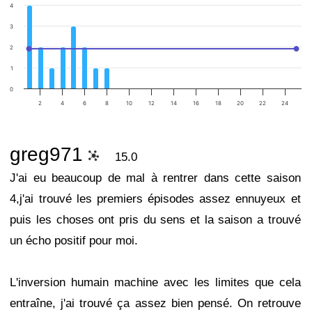
4
3
2
1
0
2
4
6
8
10
12
14
16
18
20
22
24
greg971
15.0
J'ai eu beaucoup de mal à rentrer dans cette saison
4,j'ai trouvé les premiers épisodes assez ennuyeux et
puis les choses ont pris du sens et la saison a trouvé
un écho positif pour moi.
L'inversion humain machine avec les limites que cela
entraîne, j'ai trouvé ça assez bien pensé. On retrouve