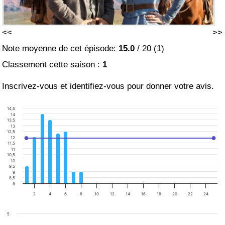
<<
>>
Note moyenne de cet épisode:
15.0
/
20
(
1
)
Classement cette saison :
1
Inscrivez-vous et identifiez-vous pour donner votre avis.
14,5
14
13,5
13
12,5
12
11,5
11
10,5
10
9,5
9
8,5
8
2
4
6
8
10
12
14
16
18
20
22
24
5