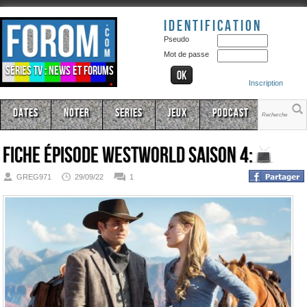
Identification
Pseudo
Mot de passe
Séries TV : news et forums
Inscription
Dates
Noter
Series
Jeux
Podcast
Fiche épisode
Westworld Saison 4:
GREG971
29/09/22
1