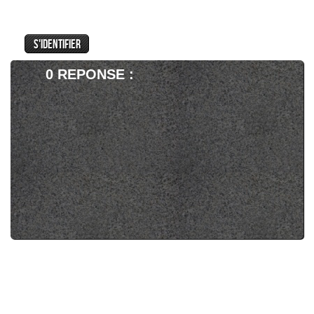
La moins bonne c est vos notes qui me
déçoivent un peu, j aurais espéré un petit 16
après une telle attente, 15 et 14 du coup je
pars presque sur un "a priori" négatif.
Je n ai bien sur pas encore lu vos articles, ca
0 REPONSE :
doit spoiler à fond lol, je repasserai vous lire
demain. Et puis 14 et 15, c est déjà pas si
mal que ca, si a une époque j avais eu ces
notes je serais peu être avec vous a rédiger
des articles sur mes séries favorites ;o))))
Mais je me régale déjà tellement à vous
lire....
A demain donc ^o^
yes, encore une trÃÂ¨s bonne surprise...
Réponse à "
From, série horrifique
".
yes, encore une très bonne surprise pour
2022, on est gâté en ce début d année
après yellow jacket et severance
EnormÃÂ©ment de qualitÃÂ©s pour cette...
Réponse à "
Severance | Official Trailer