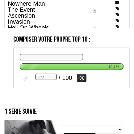
80
Nowhere Man
75
The Event
75
Ascension
75
Invasion
75
Hell On Wheels
73
Helix
Composer votre propre top 10 :
NAN
%
/ 100
1 série suivie