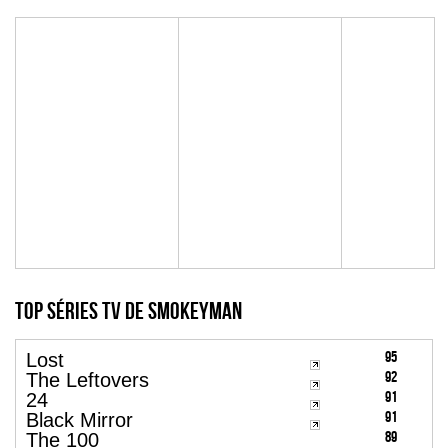
Top Séries TV de smokeyman
95
Lost
92
The Leftovers
91
24
91
Black Mirror
89
The 100