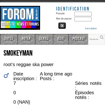
Identification
Pseudo
Mot de passe
Séries TV : news et forums
Inscription
Dates
Noter
Series
Jeux
Podcast
smokeyman
root's reggae ska power
Date
A long time ago
inscription :
Posts :
7
Séries notés
:
0
Épisodes
notés :
0 (NAN)