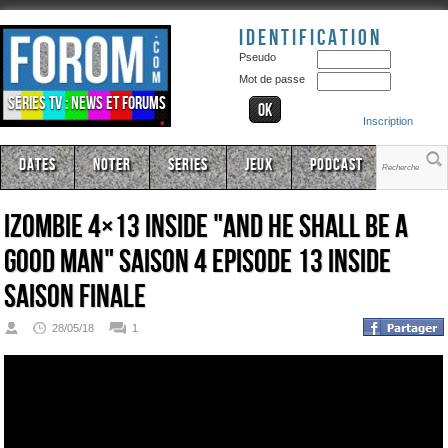
Identification
Pseudo
Mot de passe
Séries TV : news et forums
Inscription
Dates
Noter
Series
Jeux
Podcast
iZombie 4×13 Inside "And He Shall Be a
Good Man" Saison 4 Episode 13 Inside
Saison Finale
28/05/18
1