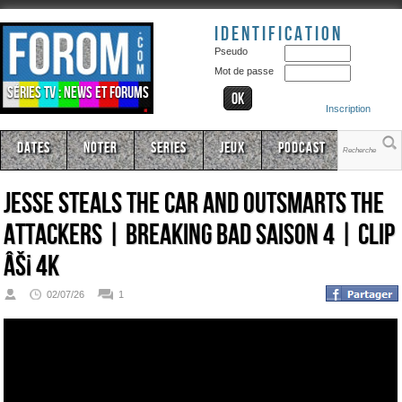
Identification
Pseudo
Mot de passe
Séries TV : news et forums
Inscription
Dates
Noter
Series
Jeux
Podcast
Jesse Steals The Car And Outsmarts The
Attackers | Breaking Bad Saison 4 | CLIP
âš¡ 4K
02/07/26
1