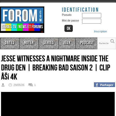
Identification
Pseudo
Mot de passe
Séries TV : news et forums
Inscription
Dates
Noter
Series
Jeux
Podcast
Jesse Witnesses A Nightmare Inside The
Drug Den | Breaking Bad Saison 2 | CLIP
âš¡ 4K
29/05/26
1