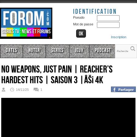
Identification
Pseudo
Mot de passe
Séries TV : news et forums
Inscription
Dates
Noter
Series
Jeux
Podcast
No Weapons, Just Pain | Reacher’s
Hardest Hits | Saison 3 |âš¡ 4K
14/11/25
1