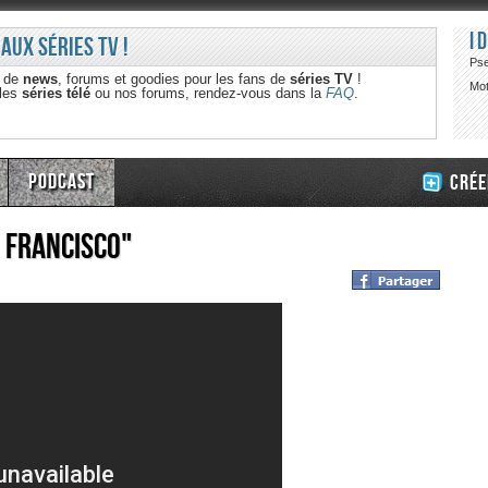
I
 aux séries TV !
Ps
e de
news
, forums et goodies pour les fans de
séries TV
!
Mot
 les
séries télé
ou nos forums, rendez-vous dans la
FAQ
.
Podcast
Crée
 Francisco"