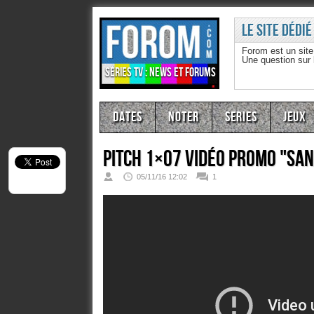
Le site dédié
Forom est un sit
Une question sur
Séries TV : news et forums
Dates
Noter
Series
Jeux
Pitch 1×07 Vidéo promo "San
05/11/16 12:02
1