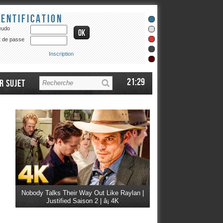
dentification
eudo
 de passe
Inscription
21:29
r sujet
Nobody Talks Their Way Out Like Raylan |
Justified Saison 2 | â¡ 4K