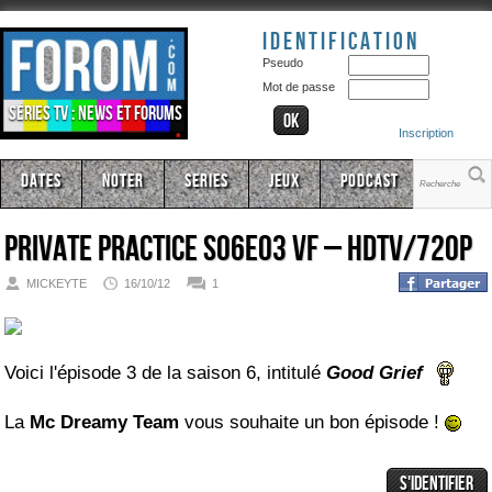
Identification
Pseudo
Mot de passe
Séries TV : news et forums
Inscription
Dates
Noter
Series
Jeux
Podcast
Private Practice S06E03 VF – HDTV/720p
MICKEYTE
16/10/12
1
Voici l'épisode 3 de la saison 6, intitulé
Good Grief
La
Mc Dreamy Team
vous souhaite un bon épisode !