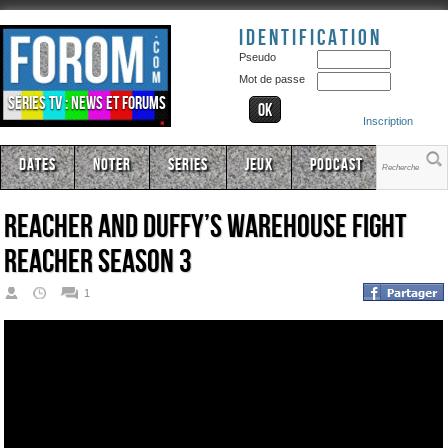
Identification
Pseudo
Mot de passe
Séries TV : news et forums
Inscription
Dates
Noter
Series
Jeux
Podcast
Reacher and Duffy’s Warehouse Fight
REACHER Season 3
1