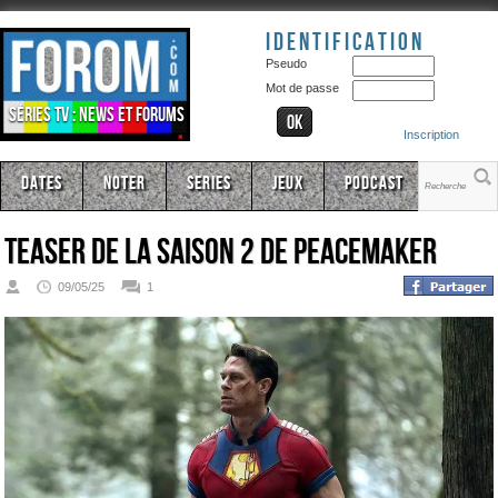
Identification
Pseudo
Mot de passe
Séries TV : news et forums
Inscription
Dates
Noter
Series
Jeux
Podcast
Teaser de la saison 2 de PEACEMAKER
09/05/25
1