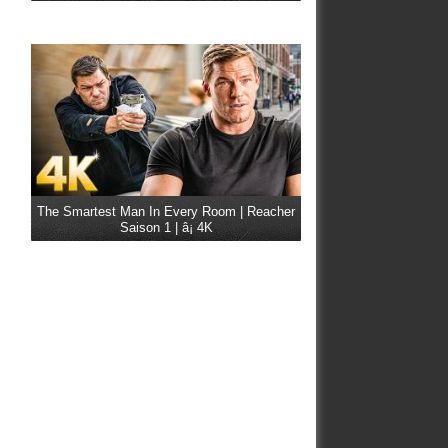
The Smartest Man In Every Room | Reacher
Saison 1 | â¡ 4K