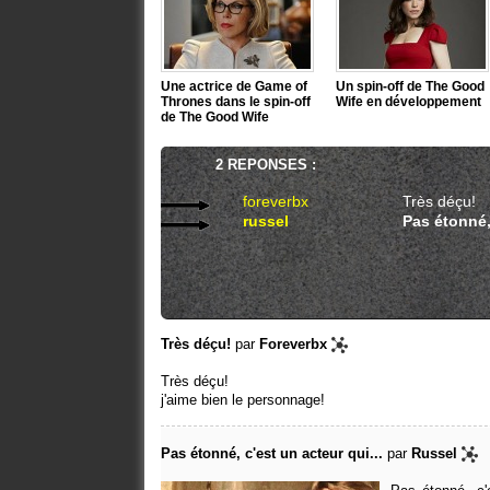
Une actrice de Game of
Un spin-off de The Good
Thrones dans le spin-off
Wife en développement
de The Good Wife
2 REPONSES :
foreverbx
Très déçu!
russel
Pas étonné, 
Très déçu!
par
Foreverbx
Très déçu!
j'aime bien le personnage!
Pas étonné, c'est un acteur qui...
par
Russel