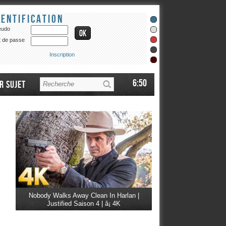
dentification
eudo
 de passe
Inscription
6:50
r sujet
Nobody Walks Away Clean In Harlan |
Justified Saison 4 | â¡ 4K