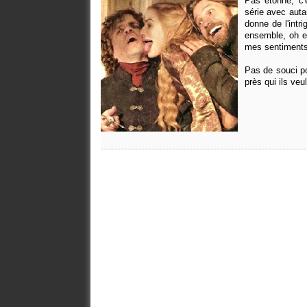
Pas étonné, c'e
série avec auta
donne de l'intr
ensemble, oh et
mes sentiments
Pas de souci po
près qui ils veu