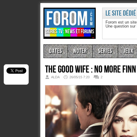
Le site dédié
Forom est un sit
Une question sur
Séries TV : news et forums
Dates
Noter
Series
Jeux
The Good Wife : No more Finn
ALDA
26/05/15 7:20
2