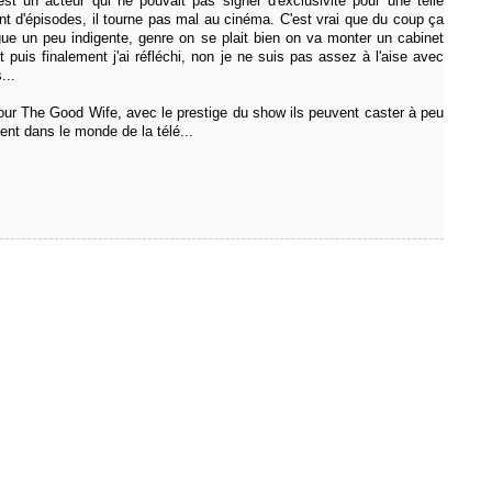
st un acteur qui ne pouvait pas signer d'exclusivité pour une telle
nt d'épisodes, il tourne pas mal au cinéma. C'est vrai que du coup ça
igue un peu indigente, genre on se plait bien on va monter un cabinet
 puis finalement j'ai réfléchi, non je ne suis pas assez à l'aise avec
...
ur The Good Wife, avec le prestige du show ils peuvent caster à peu
lent dans le monde de la télé...