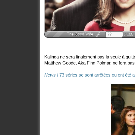
The Good Wife
/ 100
Kalinda ne sera finalement pas la seule à quit
Matthew Goode, Aka Finn Polmar, ne fera pas pa
News !
73 séries se sont arrêtées ou ont été a