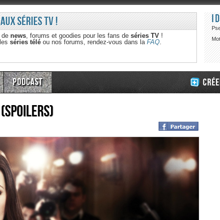
I
 aux séries TV !
Ps
e de
news
, forums et goodies pour les fans de
séries TV
!
Mot
 les
séries télé
ou nos forums, rendez-vous dans la
FAQ
.
Podcast
Crée
 (Spoilers)