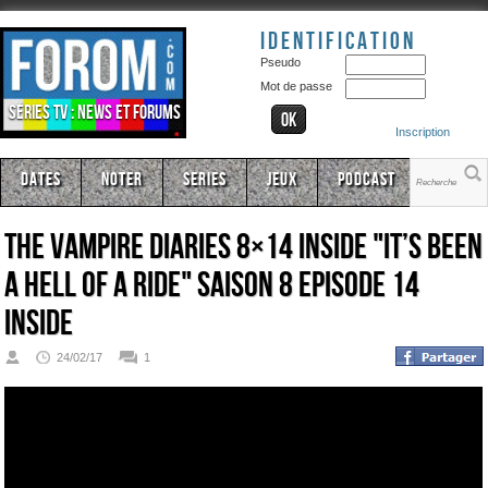
Identification
Pseudo
Mot de passe
Séries TV : news et forums
Inscription
Dates
Noter
Series
Jeux
Podcast
The Vampire Diaries 8×14 Inside "It’s Been
a Hell of a Ride" Saison 8 Episode 14
Inside
24/02/17
1