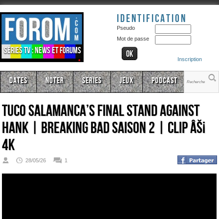
Identification
Pseudo
Mot de passe
Séries TV : news et forums
Inscription
Dates
Noter
Series
Jeux
Podcast
Tuco Salamanca’s Final Stand Against
Hank | Breaking Bad Saison 2 | CLIP âš¡
4K
28/05/26
1