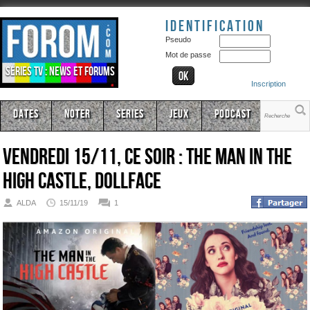
Identification
Pseudo
Mot de passe
Séries TV : news et forums
Inscription
Dates
Noter
Series
Jeux
Podcast
Vendredi 15/11, ce soir : The Man in the
High Castle, Dollface
ALDA
15/11/19
1