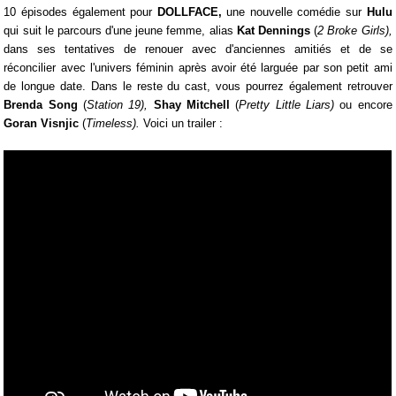
10 épisodes également pour
DOLLFACE,
une nouvelle comédie sur
Hulu
qui suit le parcours d'une jeune femme, alias
Kat Dennings
(
2 Broke Girls),
dans ses tentatives de renouer avec d'anciennes amitiés et de se
réconcilier avec l'univers féminin après avoir été larguée par son petit ami
de longue date. Dans le reste du cast, vous pourrez également retrouver
Brenda Song
(
Station 19),
Shay Mitchell
(
Pretty Little Liars)
ou encore
Goran Visnjic
(
Timeless).
Voici un trailer :