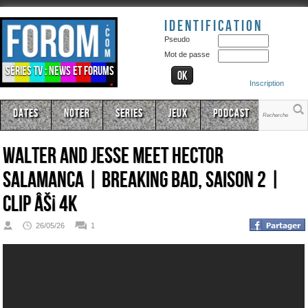
Identification
Pseudo
Mot de passe
Séries TV : news et forums
Inscription
Dates
Noter
Series
Jeux
Podcast
Walter And Jesse Meet Hector
Salamanca | Breaking Bad, Saison 2 |
CLIP âš¡ 4K
26/05/26
1