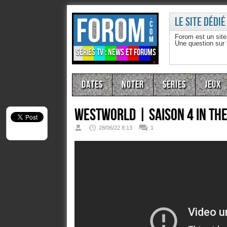
Le site dédié
Forom est un sit
Une question sur
Séries TV : news et forums
Dates
Noter
Series
Jeux
Westworld | Saison 4 In Th
28/06/22 8:13
1