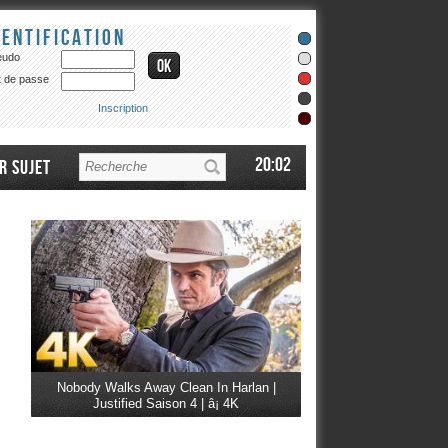
dentification
eudo
 de passe
Inscription
20:02
r sujet
Nobody Walks Away Clean In Harlan |
Justified Saison 4 | â¡ 4K