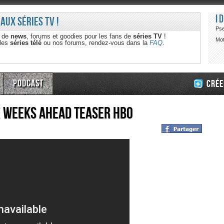
I
 aux séries TV !
Ps
e de
news
, forums et goodies pour les fans de
séries TV
!
Mot
 les
séries télé
ou nos forums, rendez-vous dans la
FAQ
.
Podcast
Crée
e Weeks Ahead Teaser HBO