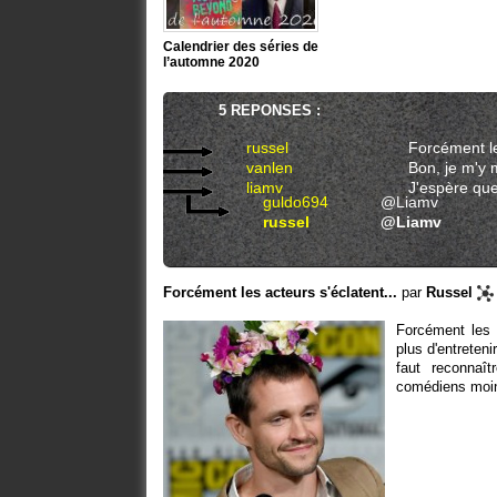
Calendrier des séries de
l’automne 2020
5 REPONSES :
russel
Forcément le
vanlen
Bon, je m'y m
liamv
J'espère que
guldo694
@Liamv
russel
@Liamv
Forcément les acteurs s'éclatent...
par
Russel
Forcément les a
plus d'entreten
faut reconnaî
comédiens moin