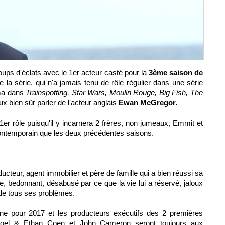
oups d'éclats avec le 1er acteur casté pour la
3ème saison de
e la série, qui n'a jamais tenu de rôle régulier dans une série
éma dans
Trainspotting, Star Wars, Moulin Rouge, Big Fish, The
eux bien sûr parler de l'acteur anglais
Ewan McGregor.
 1er rôle puisqu'il y incarnera 2 frères, non jumeaux, Emmit et
ontemporain que les deux précédentes saisons.
cteur, agent immobilier et père de famille qui a bien réussi sa
e, bedonnant, désabusé par ce que la vie lui a réservé, jaloux
 de tous ses problèmes.
ne pour 2017 et les producteurs exécutifs des 2 premières
, Joel & Ethan Coen et John Cameron seront toujours aux