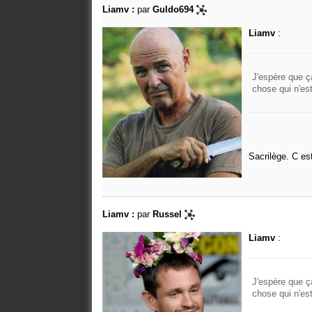
Liamv :
par
Guldo694
Liamv
:
J'espère que ça
chose qui n'es
Sacrilège. C es
Liamv :
par
Russel
Liamv
:
J'espère que ça
chose qui n'es