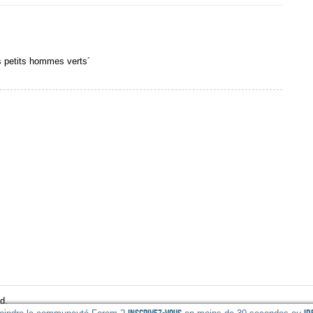
s petits hommes verts´
d.