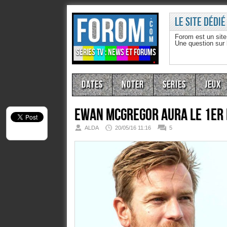
Le site dédié
Forom est un sit
Une question sur
Séries TV : news et forums
Dates
Noter
Series
Jeux
Ewan McGregor aura le 1er 
ALDA
20/05/16 11:16
5