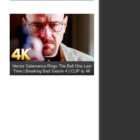
Hector Salamanca Rings The Bell One Last
Time | Breaking Bad Saison 4 | CLIP â¡ 4K