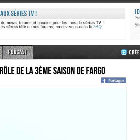
I
 aux séries TV !
Ps
e de
news
, forums et goodies pour les fans de
séries TV
!
Mot
 les
séries télé
ou nos forums, rendez-vous dans la
FAQ
.
Podcast
Crée
rôle de la 3ème saison de Fargo