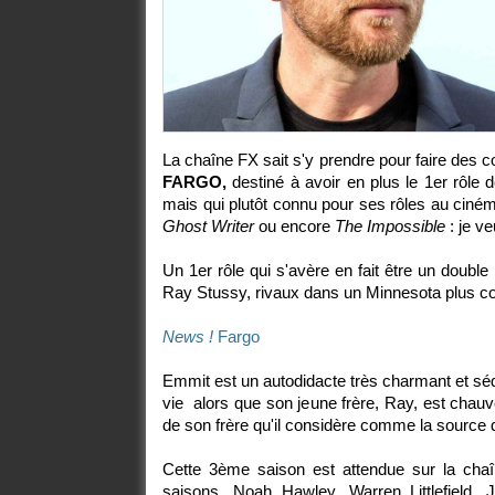
La chaîne FX sait s'y prendre pour faire des c
FARGO,
destiné à avoir en plus le 1er rôle d
mais qui plutôt connu pour ses rôles au cin
Ghost Writer
ou encore
The Impossible
: je v
Un 1er rôle qui s'avère en fait être un double
Ray Stussy, rivaux dans un Minnesota plus c
News !
Fargo
Emmit est un autodidacte très charmant et sédu
vie alors que son jeune frère, Ray, est chauv
de son frère qu'il considère comme la source
Cette 3ème saison est attendue sur la chaî
saisons, Noah Hawley, Warren Littlefield