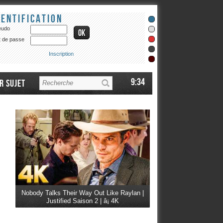
dentification
eudo
 de passe
Inscription
9:34
r sujet
Nobody Talks Their Way Out Like Raylan |
Justified Saison 2 | â¡ 4K