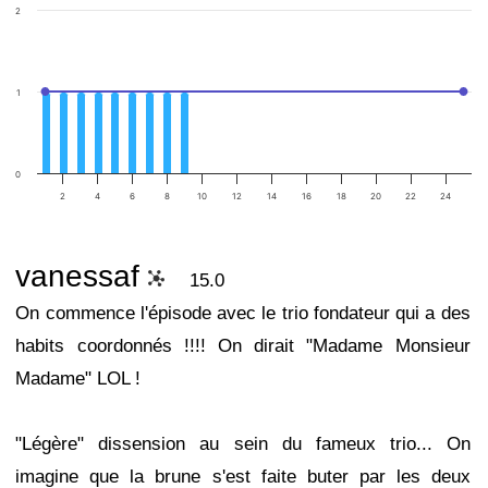
2
1
0
2
4
6
8
10
12
14
16
18
20
22
24
vanessaf
15.0
On commence l'épisode avec le trio fondateur qui a des
habits coordonnés !!!! On dirait "Madame Monsieur
Madame" LOL !
"Légère" dissension au sein du fameux trio... On
imagine que la brune s'est faite buter par les deux