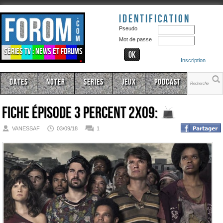
Identification
Pseudo
Mot de passe
Séries TV : news et forums
Inscription
Dates
Noter
Series
Jeux
Podcast
Fiche épisode
3 Percent 2x09:
VANESSAF
03/09/18
1