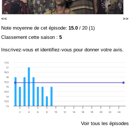
<<
>>
Note moyenne de cet épisode:
15.0
/
20
(
1
)
Classement cette saison :
5
Inscrivez-vous et identifiez-vous pour donner votre avis.
17,5
17
16,5
16
15,5
15
14,5
14
13,5
13
2
4
6
8
10
12
14
16
18
20
22
24
Voir tous les épisodes