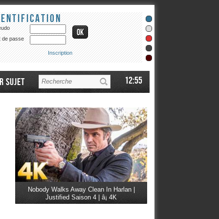
dentification
eudo
 de passe
Inscription
12:55
r sujet
Nobody Walks Away Clean In Harlan |
Justified Saison 4 | â¡ 4K