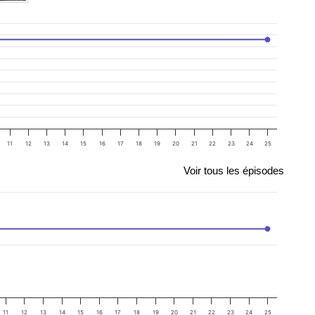
11
12
13
14
15
16
17
18
19
20
21
22
23
24
25
Voir tous les épisodes
11
12
13
14
15
16
17
18
19
20
21
22
23
24
25