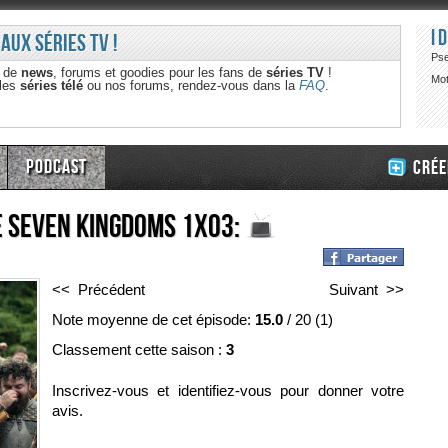
I
 aux séries TV !
Ps
e de
news
, forums et goodies pour les fans de
séries TV
!
Mot
 les
séries télé
ou nos forums, rendez-vous dans la
FAQ
.
Podcast
Crée
e Seven Kingdoms 1x03:
<< Précédent
Suivant >>
Note moyenne de cet épisode:
15.0
/
20
(
1
)
Classement cette saison :
3
Inscrivez-vous et identifiez-vous pour donner votre
avis.