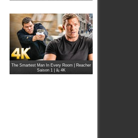
The Smartest Man In Every Room | Reacher
Saison 1 | â¡ 4K