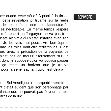
e quand cette série? A priori à la fin de
cette révélation tonitruante sur la réelle
g, le reste étant comme d'accoutumée
sez négligeable. En même temps j'espère
le môme soit un Targaryen ne va pas trop
cate alchimie qui s'était installée avec son
r. Je les vois mal poursuivre leur équipe
ma les rôles vont être redistribués. C'est
ord avec la prédiction de la voyante. Le
n'est pas de mourir piteusement sur un
, donc je suppose qu'on va pouvoir passer
 ça reste un horizon que je trouve
é pour la série, sachant qu'on est déjà à mi
ter Sol Ansell joue remarquablement bien.
t c'était évident que son personnage par
lancolique ne pouvait pas être un simple
rait de la rue.