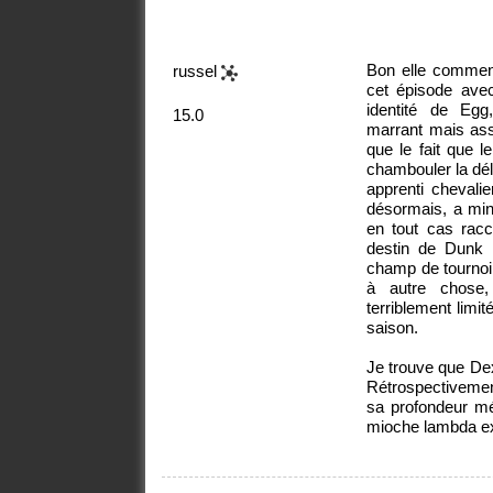
Bon elle commenc
russel
cet épisode avec 
identité de Eg
15.0
marrant mais as
que le fait que 
chambouler la déli
apprenti chevalie
désormais, a mini
en tout cas racc
destin de Dunk 
champ de tournoi
à autre chose,
terriblement limit
saison.
Je trouve que Dex
Rétrospectivemen
sa profondeur mé
mioche lambda ext