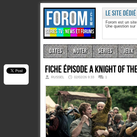
Le site dédié
Forom est un sit
Une question sur
Séries TV : news et forums
Dates
Noter
Series
Jeux
Fiche épisode
A Knight of th
RUSSEL
02/02/26 9:33
1