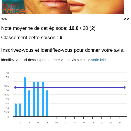
<<
>>
Note moyenne de cet épisode:
16.0
/
20
(
2
)
Classement cette saison :
6
Inscrivez-vous et identifiez-vous pour donner votre avis.
Identifez-vous ci-dessus pour donner votre avis sur cette
série télé
.
18
17,5
17
16,5
16
15,5
15
14,5
14
13,5
13
2
4
6
8
10
12
14
16
18
20
22
24