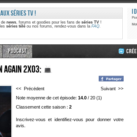
I
 aux séries TV !
Ps
e de
news
, forums et goodies pour les fans de
séries TV
!
Mot
 les
séries télé
ou nos forums, rendez-vous dans la
FAQ
.
Podcast
Crée
n Again 2x03:
<< Précédent
Suivant >>
Note moyenne de cet épisode:
14.0
/
20
(
1
)
Classement cette saison :
2
Inscrivez-vous et identifiez-vous pour donner votre
avis.