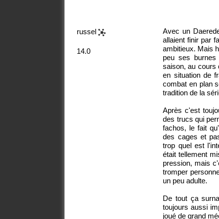
Avec un Daeredevi
russel
allaient finir par
ambitieux. Mais h
14.0
peu ses burnes e
saison, au cours d
en situation de f
combat en plan s
tradition de la sé
Après c'est touj
des trucs qui perm
fachos, le fait q
des cages et pas
trop quel est l'i
était tellement m
pression, mais c'
tromper personne.
un peu adulte.
De tout ça surna
toujours aussi im
joué de grand mé