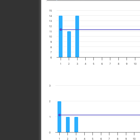
15
14
13
12
11
10
9
8
7
6
1
2
3
4
5
6
7
8
9
10
3
2
1
0
1
2
3
4
5
6
7
8
9
10