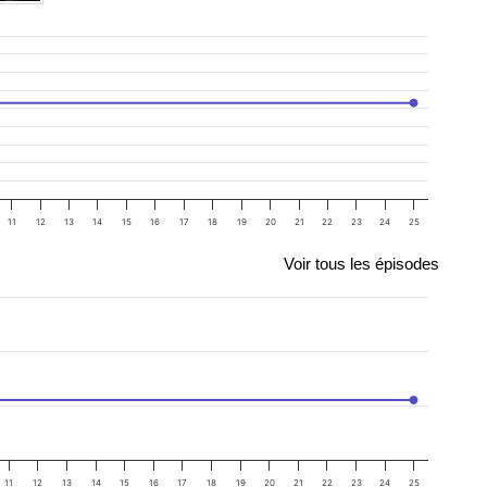
11
12
13
14
15
16
17
18
19
20
21
22
23
24
25
Voir tous les épisodes
11
12
13
14
15
16
17
18
19
20
21
22
23
24
25