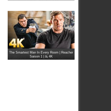
The Smartest Man In Every Room | Reacher
Saison 1 | â¡ 4K