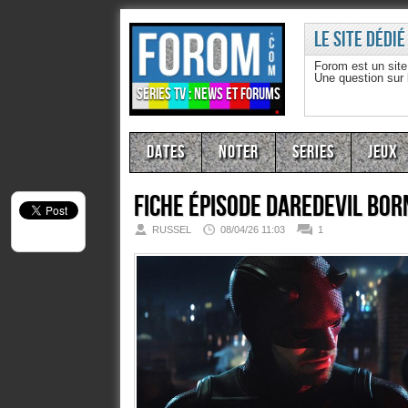
Le site dédié
Forom est un sit
Une question sur
Séries TV : news et forums
Dates
Noter
Series
Jeux
Fiche épisode
Daredevil Bor
RUSSEL
08/04/26 11:03
1