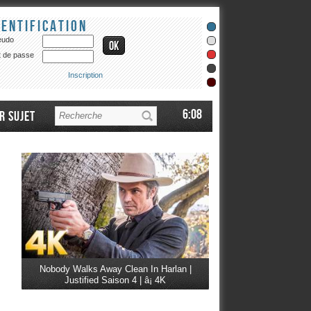
dentification
eudo
 de passe
Inscription
6:08
r sujet
Nobody Walks Away Clean In Harlan |
Justified Saison 4 | â¡ 4K