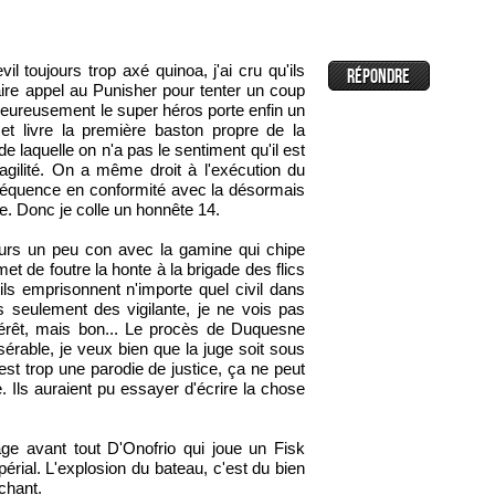
l toujours trop axé quinoa, j'ai cru qu'ils
 faire appel au Punisher pour tenter un coup
eureusement le super héros porte enfin un
t livre la première baston propre de la
e laquelle on n'a pas le sentiment qu'il est
ragilité. On a même droit à l'exécution du
équence en conformité avec la désormais
rie. Donc je colle un honnête 14.
ours un peu con avec la gamine qui chipe
et de foutre la honte à la brigade des flics
u'ils emprisonnent n'importe quel civil dans
 seulement des vigilante, je ne vois pas
ntérêt, mais bon... Le procès de Duquesne
isérable, je veux bien que la juge soit sous
est trop une parodie de justice, ça ne peut
 Ils auraient pu essayer d'écrire la chose
ge avant tout D'Onofrio qui joue un Fisk
périal. L'explosion du bateau, c'est du bien
chant.