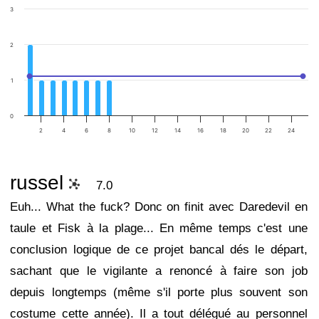
3
2
1
0
2
4
6
8
10
12
14
16
18
20
22
24
russel
7.0
Euh... What the fuck? Donc on finit avec Daredevil en
taule et Fisk à la plage... En même temps c'est une
conclusion logique de ce projet bancal dés le départ,
sachant que le vigilante a renoncé à faire son job
depuis longtemps (même s'il porte plus souvent son
costume cette année). Il a tout délégué au personnel