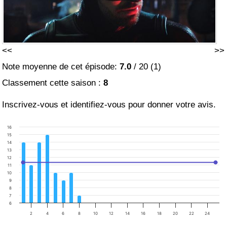
<<
>>
Note moyenne de cet épisode:
7.0
/
20
(
1
)
Classement cette saison :
8
Inscrivez-vous et identifiez-vous pour donner votre avis.
16
15
14
13
12
11
10
9
8
7
6
2
4
6
8
10
12
14
16
18
20
22
24