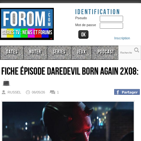
Identification
Pseudo
Mot de passe
Séries TV : news et forums
Inscription
Dates
Noter
Series
Jeux
Podcast
Fiche épisode
Daredevil Born Again 2x08:
RUSSEL
06/05/26
1